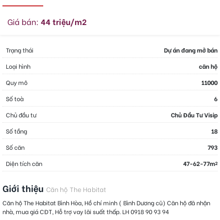
Giá bán:
44 triệu/m2
Trạng thái
Dự án đang mở bán
Loại hình
căn hộ
Quy mô
11000
Số toà
6
Chủ đầu tư
Chủ Đầu Tư Visip
Số tầng
18
Số căn
793
Diện tích căn
47-62-77m
2
Giới thiệu
Căn hộ The Habitat
Căn hộ The Habitat Bình Hòa, Hồ chí minh ( Bình Dương cũ) Căn hộ đã nhận
nhà, mua giá CĐT, Hỗ trợ vay lãi suất thấp. LH 0918 90 93 94