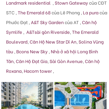
Landmark residential
,
Stown Gateway
của CĐT
STC ,
The Emerald 68
của Lê Phong ,
La pura
của
Phước Đạt ,
A&T Sky Garden
của AT ,
Căn hộ
Symlife
,
A&Tsài gòn Riverside
,
The Emerald
Boulevard
,
Căn Hộ New Star Dĩ An
,
Solina Vũng
tàu
,
Bcons New Sky
,
Nhà ở xã hội Long Bình
Tân
,
Căn Hộ Đạt Gia
,
Sài Gòn Avenue
,
Căn hộ
Roxana
,
Hacom tower
,