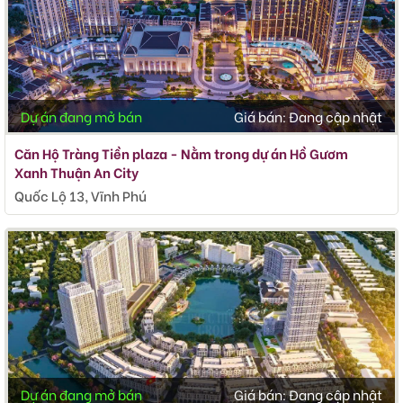
Dự án đang mở bán
Giá bán:
Đang cập nhật
Căn Hộ Tràng Tiền plaza - Nằm trong dự án Hồ Gươm
Xanh Thuận An City
Quốc Lộ 13, Vĩnh Phú
Dự án đang mở bán
Giá bán:
Đang cập nhật