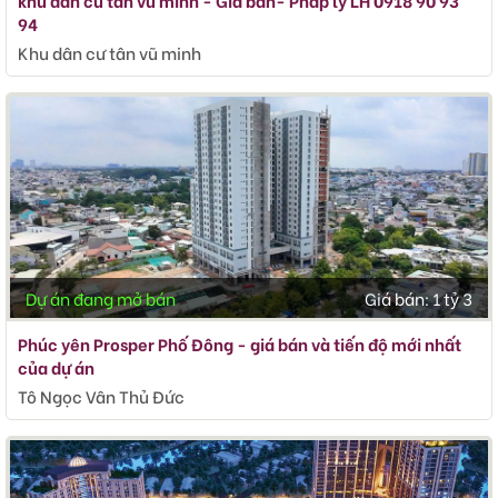
khu dân cư tân vũ minh - Giá bán- Pháp lý LH 0918 90 93
94
Khu dân cư tân vũ minh
Dự án đang mở bán
Giá bán:
1 tỷ 3
Phúc yên Prosper Phố Đông - giá bán và tiến độ mới nhất
của dự án
Tô Ngọc Vân Thủ Đức