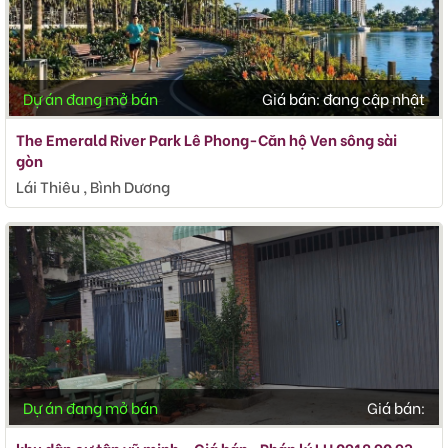
Dự án đang mở bán
Giá bán:
đang cập nhật
The Emerald River Park Lê Phong-Căn hộ Ven sông sài
gòn
Lái Thiêu , Bình Dương
Dự án đang mở bán
Giá bán: