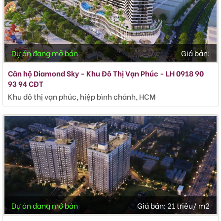
Dự án đang mở bán
Giá bán:
Căn hộ Diamond Sky - Khu Đô Thị Vạn Phúc - LH 0918 90
93 94 CĐT
Khu đô thị vạn phúc, hiệp bình chánh, HCM
Dự án đang mở bán
Giá bán:
21 triêu/ m2