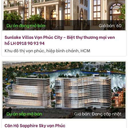
Dự án đang mở bán
Giá bán:
60
Sunlake Villas Vạn Phúc City – Biệt thự thương mại ven
hồ LH 0918 90 93 94
Khu đô thị vạn phúc, hiệp bình chánh, HCM
Dự án sắp mở bán
Giá bán:
Đang cập nhật
Căn Hộ Sapphire Sky vạn Phúc