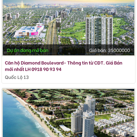
Dự án đang mở bán
Giá bán:
35000000
Căn hộ Diamond Boulevard- Thông tin từ CĐT. Giá Bán
mới nhất LH 0918 90 93 94
Quốc Lộ 13