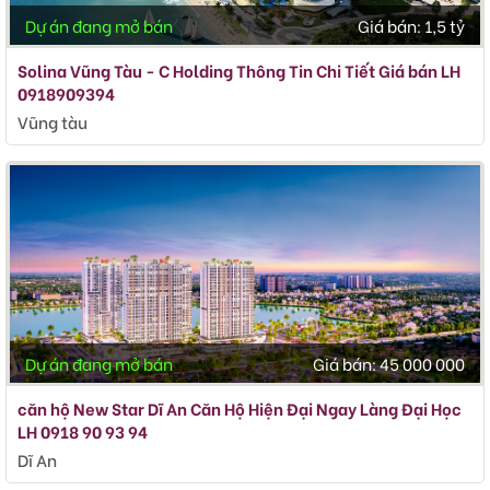
Dự án đang mở bán
Giá bán:
1,5 tỷ
Solina Vũng Tàu - C Holding Thông Tin Chi Tiết Giá bán LH
0918909394
Vũng tàu
Dự án đang mở bán
Giá bán:
45 000 000
căn hộ New Star Dĩ An Căn Hộ Hiện Đại Ngay Làng Đại Học
LH 0918 90 93 94
Dĩ An