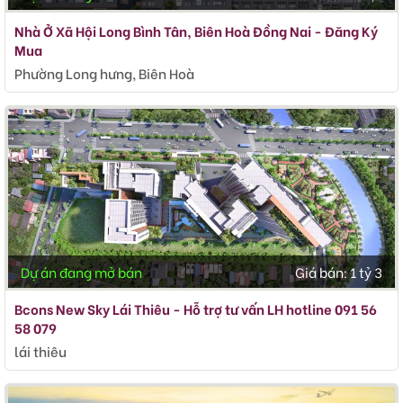
Nhà Ở Xã Hội Long Bình Tân, Biên Hoà Đồng Nai - Đăng Ký
Mua
Phường Long hưng, Biên Hoà
Dự án đang mở bán
Giá bán:
1 tỷ 3
Bcons New Sky Lái Thiêu - Hỗ trợ tư vấn LH hotline 091 56
58 079
lái thiêu