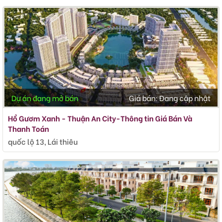
Dự án đang mở bán
Giá bán:
Đang cập nhật
Hồ Gươm Xanh - Thuận An City-Thông tin Giá Bán Và
Thanh Toán
quốc lộ 13, Lái thiêu