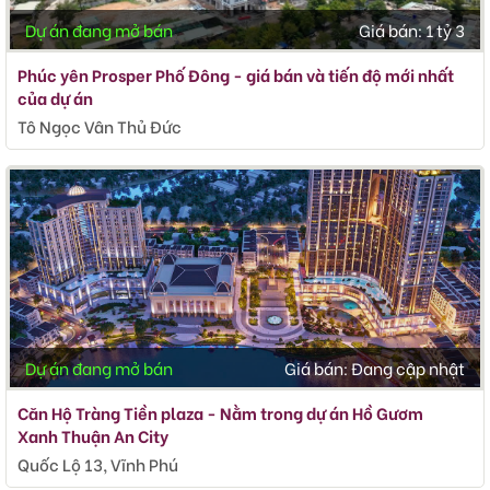
Dự án đang mở bán
Giá bán:
1 tỷ 3
Phúc yên Prosper Phố Đông - giá bán và tiến độ mới nhất
của dự án
Tô Ngọc Vân Thủ Đức
Dự án đang mở bán
Giá bán:
Đang cập nhật
Căn Hộ Tràng Tiền plaza - Nằm trong dự án Hồ Gươm
Xanh Thuận An City
Quốc Lộ 13, Vĩnh Phú