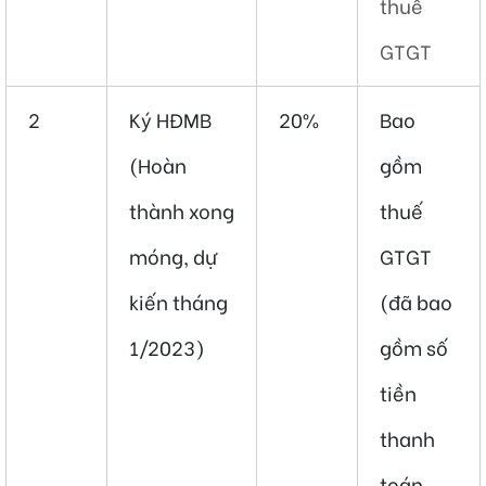
thuế
GTGT
2
Ký HĐMB
20%
Bao
(Hoàn
gồm
thành xong
thuế
móng, dự
GTGT
kiến tháng
(đã bao
1/2023)
gồm số
tiền
thanh
toán