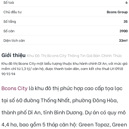
Số toà
6
Chủ đầu tư
Bcons Group
Số tầng
35
Số căn
3900
Diện tích căn
33m
2
Giới thiệu
Khu Đô Thị Bcons City Thông Tin Giá Bán Chính Thức
Khu đô thị Bcons City một biểu tượng thuộc khu hành chính Dĩ An, với mức giá
mềm chỉ từ 1,3 tỷ/ căn hộ, được thanh toán dãn, cam kết cho thuê LH 0918
90 93 94
Bcons City
là khu đô thị phức hợp cao cấp tọa lạc
tại số 60 đường Thống Nhất, phường Đông Hòa,
thành phố Dĩ An, tỉnh Bình Dương. Dự án có quy mô
4,4 ha, bao gồm 5 tháp căn hộ: Green Topaz, Green