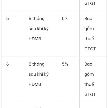
GTGT
5
6 tháng
5%
Bao
sau khi ký
gồm
HĐMB
thuế
GTGT
6
8 tháng
5%
Bao
sau khi ký
gồm
HĐMB
thuế
GTGT