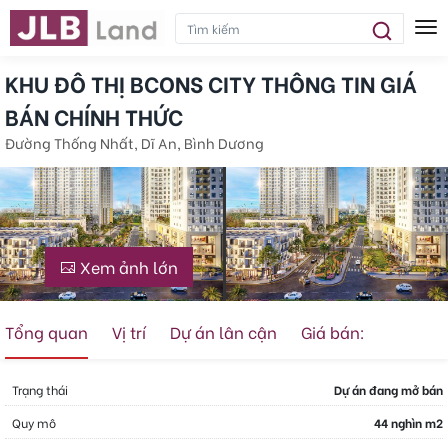
Tog
KHU ĐÔ THỊ BCONS CITY THÔNG TIN GIÁ
BÁN CHÍNH THỨC
Đường Thống Nhất, Dĩ An, Bình Dương
Xem ảnh lớn
Tổng quan
Vị trí
Dự án lân cận
Giá bán:
Trạng thái
Dự án đang mở bán
Quy mô
44 nghìn m2