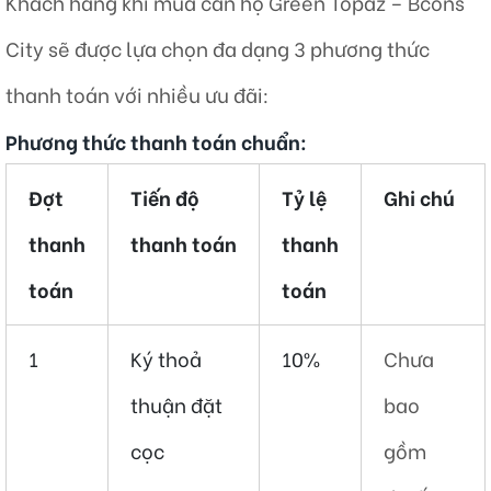
Khách hàng khi mua căn hộ Green Topaz – Bcons
City sẽ được lựa chọn đa dạng 3 phương thức
thanh toán với nhiều ưu đãi:
Phương thức thanh toán chuẩn:
Đợt
Tiến độ
Tỷ lệ
Ghi chú
thanh
thanh toán
thanh
toán
toán
1
Ký thoả
10%
Chưa
thuận đặt
bao
cọc
gồm